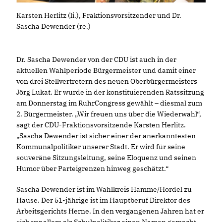
Karsten Herlitz (li.), Fraktionsvorsitzender und Dr.
Sascha Dewender (re.)
Dr. Sascha Dewender von der CDU ist auch in der
aktuellen Wahlperiode Bürgermeister und damit einer
von drei Stellvertretern des neuen Oberbürgermeisters
Jörg Lukat. Er wurde in der konstituierenden Ratssitzung
am Donnerstag im RuhrCongress gewählt – diesmal zum
2. Bürgermeister. „Wir freuen uns über die Wiederwahl“,
sagt der CDU-Fraktionsvorsitzende Karsten Herlitz.
Sascha Dewender ist sicher einer der anerkanntesten
Kommunalpolitiker unserer Stadt. Er wird für seine
souveräne Sitzungsleitung, seine Eloquenz und seinen
Humor über Parteigrenzen hinweg geschätzt.“
Sascha Dewender ist im Wahlkreis Hamme/Hordel zu
Hause. Der 51-jährige ist im Hauptberuf Direktor des
Arbeitsgerichts Herne. In den vergangenen Jahren hat er
sich vor allem als Schulpolitiker einen Namen gemacht,