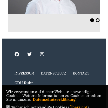
IMPRESSUM
DATENSCHUTZ
KONTAKT
CDU Ruhr
Wir verwenden auf dieser Website notwendige
CDU NRW
Cookies. Weitere Informationen zu Cookies erhalten
Sie in unserer
Datenschutzerklärung
.
CDU Deutschlands
Technisch notwendige Cookies (
Übersicht
)