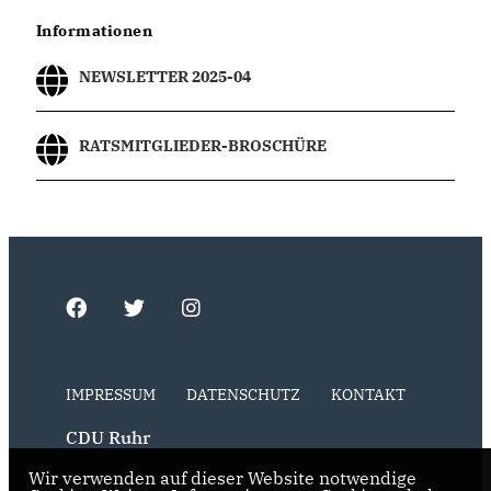
Informationen
NEWSLETTER 2025-04
RATSMITGLIEDER-BROSCHÜRE
IMPRESSUM
DATENSCHUTZ
KONTAKT
CDU Ruhr
Wir verwenden auf dieser Website notwendige
CDU NRW