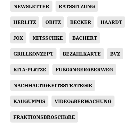
NEWSLETTER
RATSSITZUNG
HERLITZ
OBITZ
BECKER
HAARDT
JOX
MITSSCHKE
BACHERT
GRILLKONZEPT
BEZAHLKARTE
BVZ
KITA-PLäTZE
FUßGäNGERüBERWEG
NACHHALTIGKEITSSTRATEGIE
KAUGUMMIS
VIDEOüBERWACHUNG
FRAKTIONSBROSCHüRE