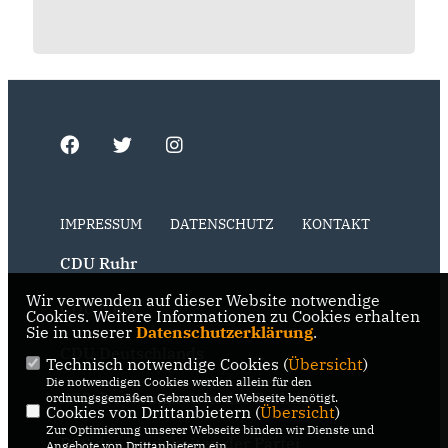
IMPRESSUM
DATENSCHUTZ
KONTAKT
CDU Ruhr
Wir verwenden auf dieser Website notwendige
CDU NRW
Cookies. Weitere Informationen zu Cookies erhalten
Sie in unserer
Datenschutzerklärung
.
CDU Deutschlands
Technisch notwendige Cookies (
Übersicht
)
Die notwendigen Cookies werden allein für den
RSS der Neuigkeiten der Fraktion
ordnungsgemäßen Gebrauch der Webseite benötigt.
Cookies von Drittanbietern (
Übersicht
)
Zur Optimierung unserer Webseite binden wir Dienste und
RSS der Neuigkeiten der Partei
Angebote von Drittanbietern ein.