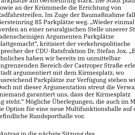
arkplätze am Gersteinring stark. Die Stadt plan
sowie an der Krümmede die Errichtung von
Radfahrstreifen. Im Zuge der Baumaßnahme fal
Gersteinring 85 Parkplätze weg. „Wieder einmal
werden an einer neuralgischen Stelle unserer St
fadenscheinigen Argumenten Parkplätze
lattgemacht“, kritisiert der verkehrspolitische
Sprecher der CDU-Ratsfraktion Dr. Stefan Jox. „
ähnliches haben wir bereits im unmittelbar
angrenzenden Bereich der Castroper Straße erle
Stadt argumentiert mit dem Kirmesplatz, wo
ausreichend Parkplätze zur Verfügung stehen w
Doch mit dieser Argumentation streut die Verwa
 niemand garantiert uns, dass der Kirmesplatz
ng steht.“ Mögliche Überlegungen, die auch im 
e Option für eine neue Multifunktionshalle auf
efindliche Rundsporthalle vor.
ntrag in die nächste Sitzung des