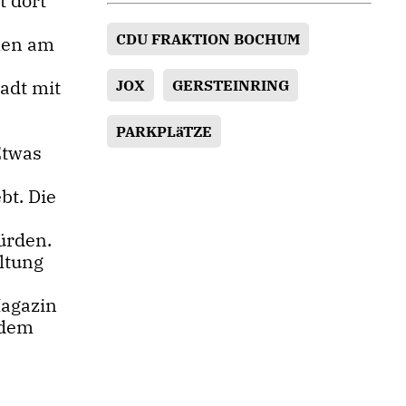
t dort
CDU FRAKTION BOCHUM
len am
adt mit
JOX
GERSTEINRING
PARKPLäTZE
Etwas
bt. Die
ürden.
ltung
Magazin
 dem