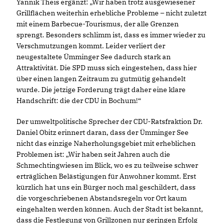
Yannik Theis ergänzt: „Wir haben trotz ausgewiesener
Grillflächen weiterhin erhebliche Probleme – nicht zuletzt
mit einem Barbecue-Tourismus, der alle Grenzen
sprengt. Besonders schlimm ist, dass es immer wieder zu
Verschmutzungen kommt. Leider verliert der
neugestaltete Ümminger See dadurch stark an
Attraktivität. Die SPD muss sich eingestehen, dass hier
über einen langen Zeitraum zu gutmütig gehandelt
wurde. Die jetzige Forderung trägt daher eine klare
Handschrift: die der CDU in Bochum!“
Der umweltpolitische Sprecher der CDU-Ratsfraktion Dr.
Daniel Obitz erinnert daran, dass der Ümminger See
nicht das einzige Naherholungsgebiet mit erheblichen
Problemen ist: „Wir haben seit Jahren auch die
Schmechtingwiesen im Blick, wo es zu teilweise schwer
erträglichen Belästigungen für Anwohner kommt. Erst
kürzlich hat uns ein Bürger noch mal geschildert, dass
die vorgeschriebenen Abstandsregeln vor Ort kaum
eingehalten werden können. Auch der Stadt ist bekannt,
dass die Festlegung von Grillzonen nur geringen Erfolg