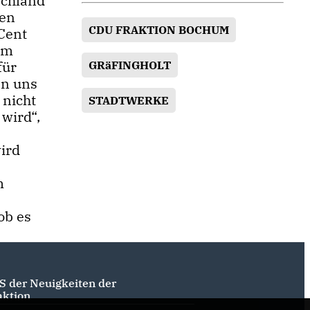
schland
gen
CDU FRAKTION BOCHUM
Cent
em
für
GRäFINGHOLT
en uns
 nicht
STADTWERKE
wird“,
ird
m
ob es
S der Neuigkeiten der
aktion