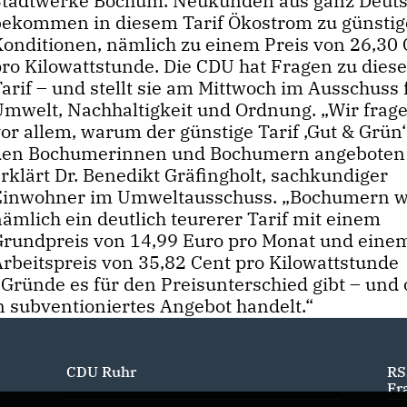
Stadtwerke Bochum. Neukunden aus ganz Deut
bekommen in diesem Tarif Ökostrom zu günsti
Konditionen, nämlich zu einem Preis von 26,30 
pro Kilowattstunde. Die CDU hat Fragen zu dies
arif – und stellt sie am Mittwoch im Ausschuss 
Umwelt, Nachhaltigkeit und Ordnung. „Wir frag
or allem, warum der günstige Tarif ‚Gut & Grün‘
den Bochumerinnen und Bochumern angeboten 
rklärt Dr. Benedikt Gräfingholt, sachkundiger
Einwohner im Umweltausschuss. „Bochumern w
ämlich ein deutlich teurerer Tarif mit einem
Grundpreis von 14,99 Euro pro Monat und eine
Arbeitspreis von 35,82 Cent pro Kilowattstunde
 Gründe es für den Preisunterschied gibt – und 
n subventioniertes Angebot handelt.“
CDU Ruhr
RS
Fr