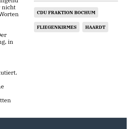
ringend
 nicht
CDU FRAKTION BOCHUM
 Worten
FLIEGENKIRMES
HAARDT
Der
ng, in
tiert.
ne
etten