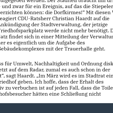
aufgegeben werden. Der Stadtteil braucht ihn d
 und zwar für ein Ereignis, auf das die Stiepeler
verzichten können: die Dorfkirmes!“ Mit diesen
reagiert CDU-Ratsherr Christian Haardt auf die
Ankündigung der Stadtverwaltung, der jetzige
Friedhofsparkplatz werde nicht mehr benötigt. 
atz findet sich in einer Mitteilung der Verwaltu
der es eigentlich um die Aufgabe des
Gebäudekomplexes mit der Trauerhalle geht.
 für Umwelt, Nachhaltigkeit und Ordnung disku
tzt auf dem Radar, zumal es auch schon in der
, sagt Haardt. „Im März wird es im Stadtrat ei
edhof geben. Ich hoffe, dass der Erhalt des
iv zu verbuchen ist auf jeden Fall, dass die Toil
dhofsbesucher hätten eine Schließung nicht