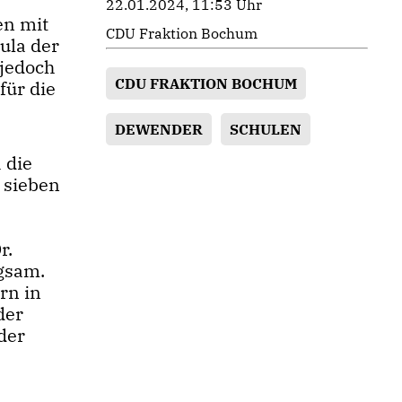
22.01.2024, 11:53 Uhr
en mit
CDU Fraktion Bochum
ula der
 jedoch
CDU FRAKTION BOCHUM
für die
DEWENDER
SCHULEN
 die
 sieben
r.
ngsam.
rn in
der
der