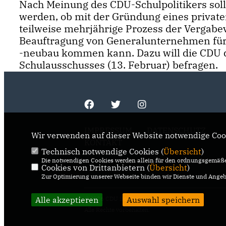
Nach Meinung des CDU-Schulpolitikers sol
werden, ob mit der Gründung eines private
teilweise mehrjährige Prozess der Vergab
Beauftragung von Generalunternehmen für
-neubau kommen kann. Dazu will die CDU d
Schulausschusses (13. Februar) befragen.
IMPRESSUM
DATENSCHUTZ
Wir verwenden auf dieser Website notwendige Cook
KONTAKT
Technisch notwendige Cookies (
Übersicht
)
Die notwendigen Cookies werden allein für den ordnungsgemäße
Cookies von Drittanbietern (
Übersicht
)
Zur Optimierung unserer Webseite binden wir Dienste und Angebo
Alle akzeptieren
@2026 CDU Bochum
Auswahl speichern
Alle Rechte vorbehalten.