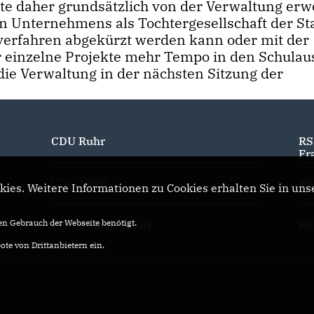
lte daher grundsätzlich von der Verwaltung er
n Unternehmens als Tochtergesellschaft der St
everfahren abgekürzt werden kann oder mit der
 einzelne Projekte mehr Tempo in den Schulau
ie Verwaltung in der nächsten Sitzung der
CDU Ruhr
RS
Fr
CDU NRW
RS
ies. Weitere Informationen zu Cookies erhalten Sie in uns
n Gebrauch der Webseite benötigt.
CDU Deutschlands
RS
te von Drittanbietern ein.