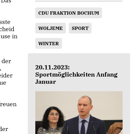
. Das
CDU FRAKTION BOCHUM
sste
scheid
WOLJEME
SPORT
use in
WINTER
 der
20.11.2023:
,
Sportmöglichkeiten Anfang
eider
Januar
eue
freuen
der