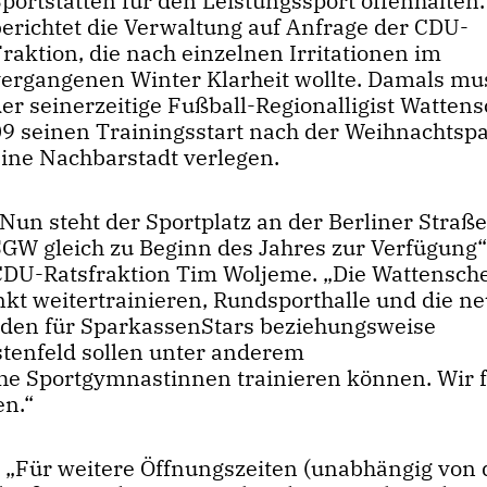
portstätten für den Leistungssport offenhalten
berichtet die Verwaltung auf Anfrage der CDU-
raktion, die nach einzelnen Irritationen im
vergangenen Winter Klarheit wollte. Damals mu
er seinerzeitige Fußball-Regionalligist Watten
09 seinen Trainingsstart nach der Weihnachtspa
eine Nachbarstadt verlegen.
Nun steht der Sportplatz an der Berliner Straße
SGW gleich zu Beginn des Jahres zur Verfügung“
r CDU-Ratsfraktion Tim Woljeme. „Die Wattensch
t weitertrainieren, Rundsporthalle und die n
rden für SparkassenStars beziehungsweise
tenfeld sollen unter anderem
 Sportgymnastinnen trainieren können. Wir 
en.“
 „Für weitere Öffnungszeiten (unabhängig von 