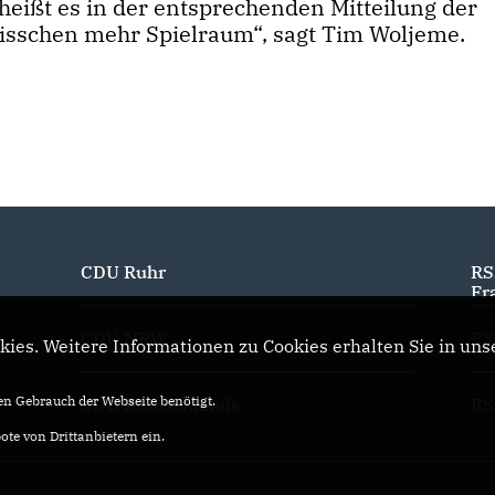
 heißt es in der entsprechenden Mitteilung der
n bisschen mehr Spielraum“, sagt Tim Woljeme.
CDU Ruhr
RS
Fr
CDU NRW
RS
ies. Weitere Informationen zu Cookies erhalten Sie in uns
n Gebrauch der Webseite benötigt.
CDU Deutschlands
RS
te von Drittanbietern ein.