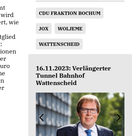
m
mt
CDU FRAKTION BOCHUM
 wird
rt, wie
JOX
WOLJEME
tglied
:
WATTENSCHEID
lionen
ßer
Euro
16.11.2023: Verlängerter
he
Tunnel Bahnhof
en
Wattenscheid
er