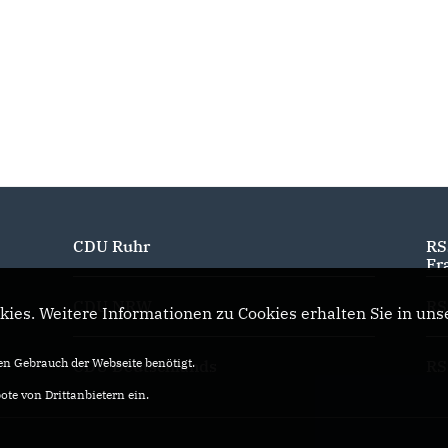
CDU Ruhr
RS
Fr
CDU NRW
RS
ies. Weitere Informationen zu Cookies erhalten Sie in uns
n Gebrauch der Webseite benötigt.
CDU Deutschlands
RS
te von Drittanbietern ein.