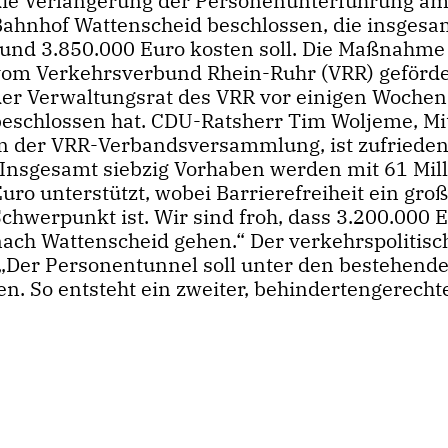
die Verlängerung der Personenunterführung a
Bahnhof Wattenscheid beschlossen, die insgesa
rund 3.850.000 Euro kosten soll. Die Maßnahme
vom Verkehrsverbund Rhein-Ruhr (VRR) geförde
der Verwaltungsrat des VRR vor einigen Wochen
beschlossen hat. CDU-Ratsherr Tim Woljeme, Mi
in der VRR-Verbandsversammlung, ist zufrieden
Insgesamt siebzig Vorhaben werden mit 61 Mil
uro unterstützt, wobei Barrierefreiheit ein gro
chwerpunkt ist. Wir sind froh, dass 3.200.000 
nach Wattenscheid gehen.“ Der verkehrspolitisc
: „Der Personentunnel soll unter den bestehend
n. So entsteht ein zweiter, behindertengerecht