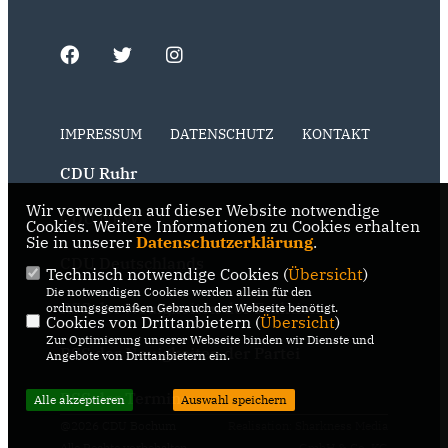
IMPRESSUM
DATENSCHUTZ
KONTAKT
CDU Ruhr
Wir verwenden auf dieser Website notwendige
CDU NRW
Cookies. Weitere Informationen zu Cookies erhalten
Sie in unserer
Datenschutzerklärung
.
CDU Deutschlands
Technisch notwendige Cookies (
Übersicht
)
Die notwendigen Cookies werden allein für den
RSS der Neuigkeiten der Fraktion
ordnungsgemäßen Gebrauch der Webseite benötigt.
Cookies von Drittanbietern (
Übersicht
)
Zur Optimierung unserer Webseite binden wir Dienste und
RSS der Neuigkeiten der Partei
Angebote von Drittanbietern ein.
RSS der Termine
Alle akzeptieren
Auswahl speichern
@2026 CDU Bochum
Realisation: Sharkness Media
Alle Rechte vorbehalten.
GmbH & Co. KG