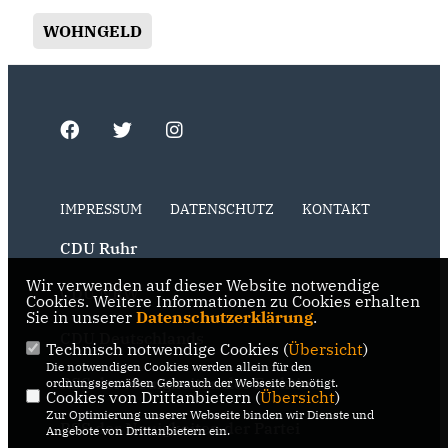
WOHNGELD
IMPRESSUM
DATENSCHUTZ
KONTAKT
CDU Ruhr
Wir verwenden auf dieser Website notwendige
CDU NRW
Cookies. Weitere Informationen zu Cookies erhalten
Sie in unserer
Datenschutzerklärung
.
CDU Deutschlands
Technisch notwendige Cookies (
Übersicht
)
Die notwendigen Cookies werden allein für den
RSS der Neuigkeiten der Fraktion
ordnungsgemäßen Gebrauch der Webseite benötigt.
Cookies von Drittanbietern (
Übersicht
)
Zur Optimierung unserer Webseite binden wir Dienste und
RSS der Neuigkeiten der Partei
Angebote von Drittanbietern ein.