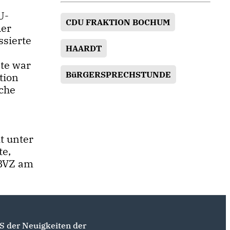
U-
CDU FRAKTION BOCHUM
der
ssierte
HAARDT
te war
BüRGERSPRECHSTUNDE
tion
sche
m
t unter
e,
 BVZ am
S der Neuigkeiten der