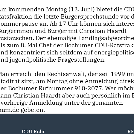
Am kommenden Montag (12. Juni) bietet die CD
atsfraktion die letzte Bürgersprechstunde vor 
Sommerpause an. Ab 17 Uhr können sich intere
Bürgerinnen und Bürger mit Christian Haardt
austauschen. Der ehemalige Landtagsabgeordne
bis zum 8. Mai Chef der Bochumer CDU-Ratsfrak
nd konzentriert sich seitdem auf energiepoliti
und jugendpolitische Fragestellungen.
Man erreicht den Rechtsanwalt, der seit 1999 i
Stadtrat sitzt, am Montag ohne Anmeldung direk
der Bochumer Rufnummer 910-2077. Wer möcht
kann Christian Haardt aber auch persönlich im
m vorherige Anmeldung unter der genannten
hum.de gebeten.
CDU Ruhr
RS