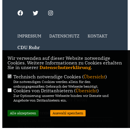
IMPRESSUM
DATENSCHUTZ
KONTAKT
CDU Ruhr
Wir verwenden auf dieser Website notwendige
CDU NRW
Cookies. Weitere Informationen zu Cookies erhalten
Sie in unserer
Datenschutzerklärung
.
CDU Deutschlands
Technisch notwendige Cookies (
Übersicht
)
Die notwendigen Cookies werden allein für den
RSS der Neuigkeiten der Fraktion
ordnungsgemäßen Gebrauch der Webseite benötigt.
Cookies von Drittanbietern (
Übersicht
)
Zur Optimierung unserer Webseite binden wir Dienste und
RSS der Neuigkeiten der Partei
Angebote von Drittanbietern ein.
RSS der Termine
Alle akzeptieren
Auswahl speichern
@2026 CDU Bochum
Realisation: Sharkness Media
Alle Rechte vorbehalten.
GmbH & Co. KG