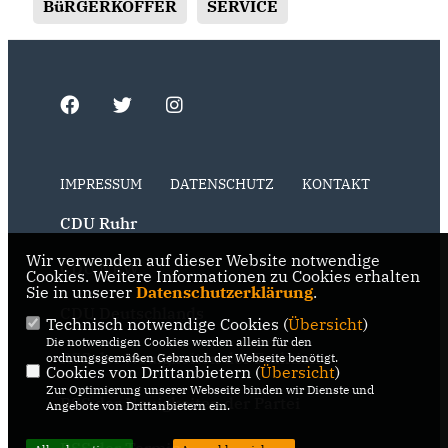
BüRGERKOFFER
SERVICE
IMPRESSUM
DATENSCHUTZ
KONTAKT
CDU Ruhr
Wir verwenden auf dieser Website notwendige
CDU NRW
Cookies. Weitere Informationen zu Cookies erhalten
Sie in unserer
Datenschutzerklärung
.
CDU Deutschlands
Technisch notwendige Cookies (
Übersicht
)
Die notwendigen Cookies werden allein für den
RSS der Neuigkeiten der Fraktion
ordnungsgemäßen Gebrauch der Webseite benötigt.
Cookies von Drittanbietern (
Übersicht
)
Zur Optimierung unserer Webseite binden wir Dienste und
RSS der Neuigkeiten der Partei
Angebote von Drittanbietern ein.
RSS der Termine