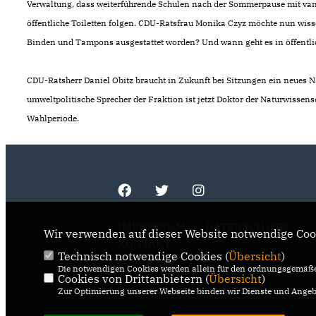
Verwaltung, dass weiterführende Schulen nach der Sommerpause mit van
öffentliche Toiletten folgen. CDU-Ratsfrau Monika Czyz möchte nun wis
Binden und Tampons ausgestattet worden? Und wann geht es in öffentl
CDU-Ratsherr Daniel Obitz braucht in Zukunft bei Sitzungen ein neues Nam
umweltpolitische Sprecher der Fraktion ist jetzt Doktor der Naturwissensc
Wahlperiode.
IMPRESSUM
DATENSCHUTZ
Wir verwenden auf dieser Website notwendige Cook
KONTAKT
Technisch notwendige Cookies (
Übersicht
)
Die notwendigen Cookies werden allein für den ordnungsgemäße
Cookies von Drittanbietern (
Übersicht
)
Zur Optimierung unserer Webseite binden wir Dienste und Angebo