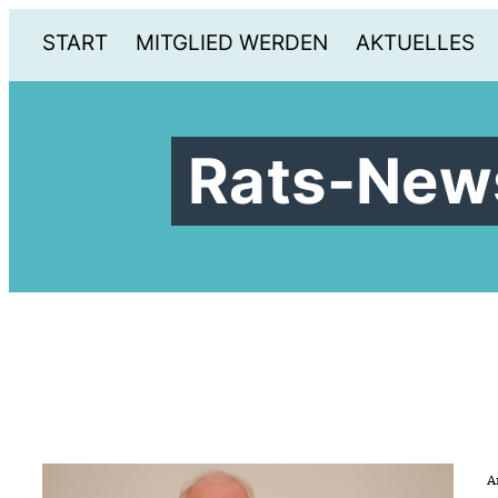
START
MITGLIED WERDEN
AKTUELLES
Rats-New
A