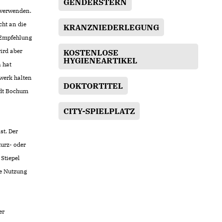
GENDERSTERN
 verwenden.
cht an die
KRANZNIEDERLEGUNG
e Empfehlung
ird aber
KOSTENLOSE
HYGIENEARTIKEL
n hat
werk halten
DOKTORTITEL
adt Bochum
CITY-SPIELPLATZ
st. Der
urz- oder
Stiepel
ne Nutzung
er