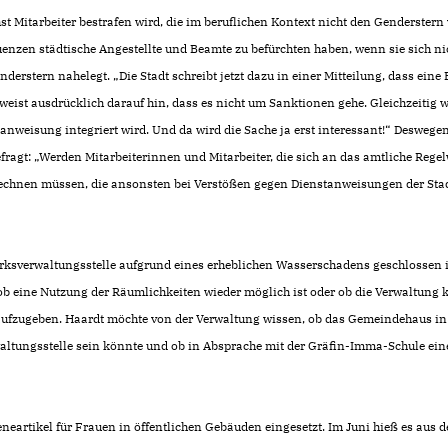
 Mitarbeiter bestrafen wird, die im beruflichen Kontext nicht den Genderstern
enzen städtische Angestellte und Beamte zu befürchten haben, wenn sie sich ni
rstern nahelegt. „Die Stadt schreibt jetzt dazu in einer Mitteilung, dass ein
weist ausdrücklich darauf hin, dass es nicht um Sanktionen gehe. Gleichzeitig w
tanweisung integriert wird. Und da wird die Sache ja erst interessant!“ Deswege
agt: „Werden Mitarbeiterinnen und Mitarbeiter, die sich an das amtliche Regel
echnen müssen, die ansonsten bei Verstößen gegen Dienstanweisungen der St
irksverwaltungsstelle aufgrund eines erheblichen Wasserschadens geschlossen i
ob eine Nutzung der Räumlichkeiten wieder möglich ist oder ob die Verwaltung k
r aufzugeben. Haardt möchte von der Verwaltung wissen, ob das Gemeindehaus in 
waltungsstelle sein könnte und ob in Absprache mit der Gräfin-Imma-Schule ei
neartikel für Frauen in öffentlichen Gebäuden eingesetzt. Im Juni hieß es aus d