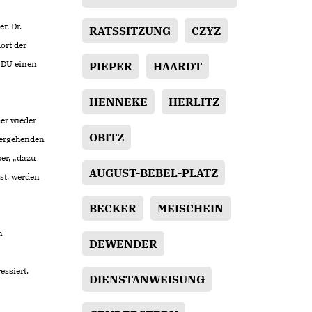
r, Dr.
RATSSITZUNG
CZYZ
ort der
CDU einen
PIEPER
HAARDT
HENNEKE
HERLITZ
er wieder
OBITZ
bergehenden
er, „dazu
AUGUST-BEBEL-PLATZ
ist, werden
BECKER
MEISCHEIN
n
DEWENDER
essiert,
DIENSTANWEISUNG