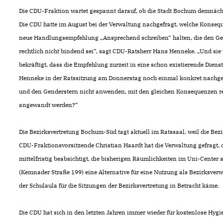
Die CDU-Fraktion wartet gespannt darauf, ob die Stadt Bochum demnächst
Die CDU hatte im August bei der Verwaltung nachgefragt, welche Konsequ
neue Handlungsempfehlung „Ansprechend schreiben“ halten, die den Gende
rechtlich nicht bindend sei“, sagt CDU-Ratsherr Hans Henneke. „Und sie 
bekräftigt, dass die Empfehlung zurzeit in eine schon existierende Diens
Henneke in der Ratssitzung am Donnerstag noch einmal konkret nachgefr
und den Genderstern nicht anwenden, mit den gleichen Konsequenzen r
angewandt werden?“
Die Bezirksvertretung Bochum-Süd tagt aktuell im Ratssaal, weil die Bez
CDU-Fraktionsvorsitzende Christian Haardt hat die Verwaltung gefragt, 
mittelfristig beabsichtigt, die bisherigen Räumlichkeiten im Uni-Cente
(Kemnader Straße 199) eine Alternative für eine Nutzung als Bezirksver
der Schulaula für die Sitzungen der Bezirksvertretung in Betracht käme.
Die CDU hat sich in den letzten Jahren immer wieder für kostenlose Hygie