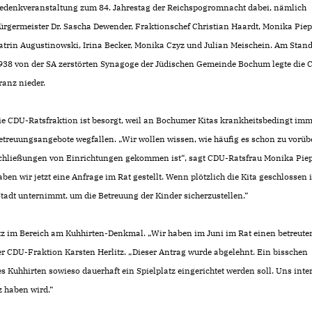
edenkveranstaltung zum 84. Jahrestag der Reichspogromnacht dabei, nämlich
ürgermeister Dr. Sascha Dewender, Fraktionschef Christian Haardt, Monika Piepe
atrin Augustinowski, Irina Becker, Monika Czyz und Julian Meischein. Am Stand
938 von der SA zerstörten Synagoge der Jüdischen Gemeinde Bochum legte die 
ranz nieder.
ie CDU-Ratsfraktion ist besorgt, weil an Bochumer Kitas krankheitsbedingt imm
etreuungsangebote wegfallen. „Wir wollen wissen, wie häufig es schon zu vorü
chließungen von Einrichtungen gekommen ist“, sagt CDU-Ratsfrau Monika Piep
aben wir jetzt eine Anfrage im Rat gestellt. Wenn plötzlich die Kita geschlossen 
 Stadt unternimmt, um die Betreuung der Kinder sicherzustellen.“
atz im Bereich am Kuhhirten-Denkmal. „Wir haben im Juni im Rat einen betreute
der CDU-Fraktion Karsten Herlitz. „Dieser Antrag wurde abgelehnt. Ein bisschen
Kuhhirten sowieso dauerhaft ein Spielplatz eingerichtet werden soll. Uns inter
 haben wird.“