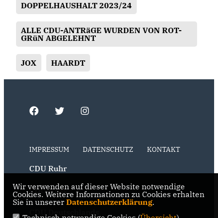
DOPPELHAUSHALT 2023/24
ALLE CDU-ANTRäGE WURDEN VON ROT-
GRüN ABGELEHNT
JOX
HAARDT
IMPRESSUM
DATENSCHUTZ
KONTAKT
CDU Ruhr
Wir verwenden auf dieser Website notwendige
CDU NRW
Cookies. Weitere Informationen zu Cookies erhalten
Sie in unserer
Datenschutzerklärung
.
CDU Deutschlands
Technisch notwendige Cookies (
Übersicht
)