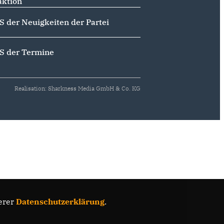
aktion
S der Neuigkeiten der Partei
S der Termine
Realisation: Sharkness Media GmbH & Co. KG
erer
Datenschutzerklärung
.