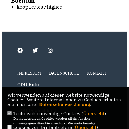
Bochum
kooptiertes Mitglied
IMPRESSUM
DATENSCHUTZ
KONTAKT
CDU Ruhr
Wir verwenden auf dieser Website notwendige
CDU NRW
Cookies. Weitere Informationen zu Cookies erhalten
Sie in unserer
Datenschutzerklärung
.
CDU Deutschlands
Technisch notwendige Cookies (
Übersicht
)
Die notwendigen Cookies werden allein für den
RSS der Neuigkeiten der Fraktion
ordnungsgemäßen Gebrauch der Webseite benötigt.
Cookies von Drittanbietern (
Übersicht
)