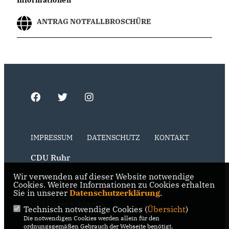
Informationen
ANTRAG NOTFALLBROSCHÜRE
IMPRESSUM
DATENSCHUTZ
KONTAKT
CDU Ruhr
Wir verwenden auf dieser Website notwendige
CDU NRW
Cookies. Weitere Informationen zu Cookies erhalten
Sie in unserer
Datenschutzerklärung
.
CDU Deutschlands
Technisch notwendige Cookies (
Übersicht
)
Die notwendigen Cookies werden allein für den
RSS der Neuigkeiten der Fraktion
ordnungsgemäßen Gebrauch der Webseite benötigt.