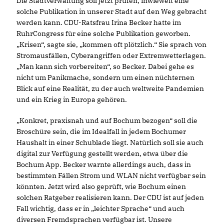
Die Stadtverwaltung soll jetzt prüfen, inwieweit eine
solche Publikation in unserer Stadt auf den Weg gebracht
werden kann. CDU-Ratsfrau Irina Becker hatte im
RuhrCongress für eine solche Publikation geworben.
Krisen“, sagte sie, „kommen oft plötzlich.“ Sie sprach von
Stromausfällen, Cyberangriffen oder Extremwetterlagen.
Man kann sich vorbereiten“, so Becker. Dabei gehe es
nicht um Panikmache, sondern um einen nüchternen
Blick auf eine Realität, zu der auch weltweite Pandemien
und ein Krieg in Europa gehören.
Konkret, praxisnah und auf Bochum bezogen“ soll die
Broschüre sein, die im Idealfall in jedem Bochumer
Haushalt in einer Schublade liegt. Natürlich soll sie auch
digital zur Verfügung gestellt werden, etwa über die
Bochum App. Becker warnte allerdings auch, dass in
bestimmten Fällen Strom und WLAN nicht verfügbar sein
könnten. Jetzt wird also geprüft, wie Bochum einen
solchen Ratgeber realisieren kann. Der CDU ist auf jeden
Fall wichtig, dass er in „leichter Sprache“ und auch
diversen Fremdsprachen verfügbar ist. Unsere