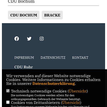
CDU Bochum
CDU BOCHUM
BRACKE
IMPRESSUM
DATENSCHUTZ
KONTAKT
CDU Ruhr
Wir verwenden auf dieser Website notwendige
CDU NRW
Cookies. Weitere Informationen zu Cookies erhalten
Sie in unserer
Datenschutzerklärung
.
CDU Deutschlands
Technisch notwendige Cookies (
Übersicht
)
Die notwendigen Cookies werden allein für den
RSS der Neuigkeiten der Fraktion
ordnungsgemäßen Gebrauch der Webseite benötigt.
Cookies von Drittanbietern (
Übersicht
)
Zur Optimierung unserer Webseite binden wir Dienste und