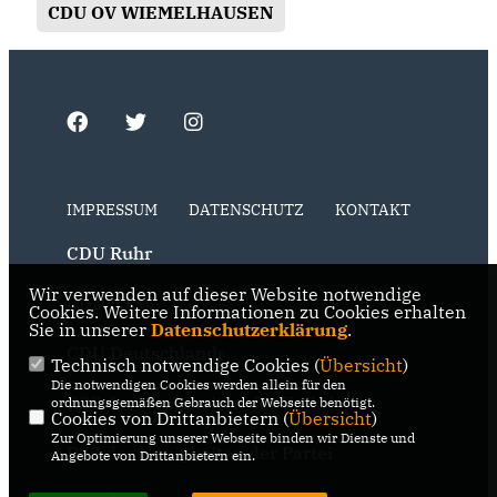
CDU OV WIEMELHAUSEN
IMPRESSUM
DATENSCHUTZ
KONTAKT
CDU Ruhr
Wir verwenden auf dieser Website notwendige
CDU NRW
Cookies. Weitere Informationen zu Cookies erhalten
Sie in unserer
Datenschutzerklärung
.
CDU Deutschlands
Technisch notwendige Cookies (
Übersicht
)
Die notwendigen Cookies werden allein für den
RSS der Neuigkeiten der Fraktion
ordnungsgemäßen Gebrauch der Webseite benötigt.
Cookies von Drittanbietern (
Übersicht
)
Zur Optimierung unserer Webseite binden wir Dienste und
RSS der Neuigkeiten der Partei
Angebote von Drittanbietern ein.