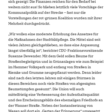
sich gezeigt: Die Finanzen reichen für den Bedarf bei
weitem nicht aus! So blieben letztlich viele Vorschläge der
Kommunalpolitik auf der Strecke – fast nur die
Vorstellungen der rot-grünen Koalition wurden mit ihrer
Mehrheit durchgedrückt.
Wir wollen eine moderate Erhöhung des Ansatzes für
die Maßnahmen der Stadtbildpflege. Die Mittel sind seit
vielen Jahren gleichgeblieben, so dass eine Anpassung
längst überfällig ist“, berichtet CDU-Fraktionsvorsitzende
Susanne Dewender. Mit dem Geld sollen Bäume für
Straßenbegleitgrün und in Grünanlagen wie zum Beispiel
im Hammer Volkspark und entlang von Straßen in
Riemke und Grumme neugepflanzt werden. Denn leider
sind nach den letzten Jahren mit einigen Stürmen in
diesen Bereichen noch viele Straßen von abgesägten
Baumstümpfen gesäumt“. Die Union will auch
mittelfristig eine Verbesserung der Aufenthaltsqualität
und des Erscheinungsbilds des ehemaligen Friedhofs an
der Wanner Straße. Neben der Instandsetzung von
Wegen soll dort ein „Garten der Erinnerung“ umgesetzt