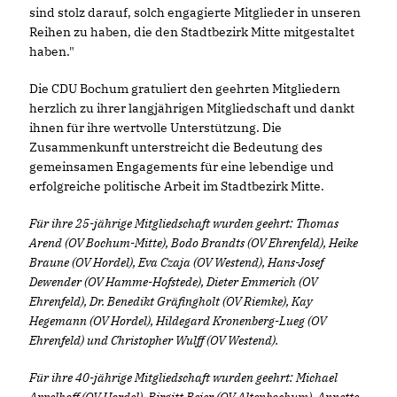
sind stolz darauf, solch engagierte Mitglieder in unseren
Reihen zu haben, die den Stadtbezirk Mitte mitgestaltet
haben."
Die CDU Bochum gratuliert den geehrten Mitgliedern
herzlich zu ihrer langjährigen Mitgliedschaft und dankt
ihnen für ihre wertvolle Unterstützung. Die
Zusammenkunft unterstreicht die Bedeutung des
gemeinsamen Engagements für eine lebendige und
erfolgreiche politische Arbeit im Stadtbezirk Mitte.
Für ihre 25-jährige Mitgliedschaft wurden geehrt: Thomas
Arend (OV Bochum-Mitte), Bodo Brandts (OV Ehrenfeld), Heike
Braune (OV Hordel), Eva Czaja (OV Westend), Hans-Josef
Dewender (OV Hamme-Hofstede), Dieter Emmerich (OV
Ehrenfeld), Dr. Benedikt Gräfingholt (OV Riemke), Kay
Hegemann (OV Hordel), Hildegard Kronenberg-Lueg (OV
Ehrenfeld) und Christopher Wulff (OV Westend).
Für ihre 40-jährige Mitgliedschaft wurden geehrt: Michael
Appelhoff (OV Hordel), Birgitt Beier (OV Altenbochum), Annette