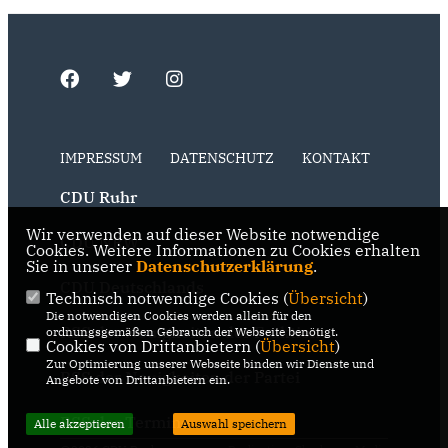
IMPRESSUM
DATENSCHUTZ
KONTAKT
CDU Ruhr
Wir verwenden auf dieser Website notwendige
CDU NRW
Cookies. Weitere Informationen zu Cookies erhalten
Sie in unserer
Datenschutzerklärung
.
CDU Deutschlands
Technisch notwendige Cookies (
Übersicht
)
Die notwendigen Cookies werden allein für den
RSS der Neuigkeiten der Fraktion
ordnungsgemäßen Gebrauch der Webseite benötigt.
Cookies von Drittanbietern (
Übersicht
)
Zur Optimierung unserer Webseite binden wir Dienste und
RSS der Neuigkeiten der Partei
Angebote von Drittanbietern ein.
RSS der Termine
Alle akzeptieren
Auswahl speichern