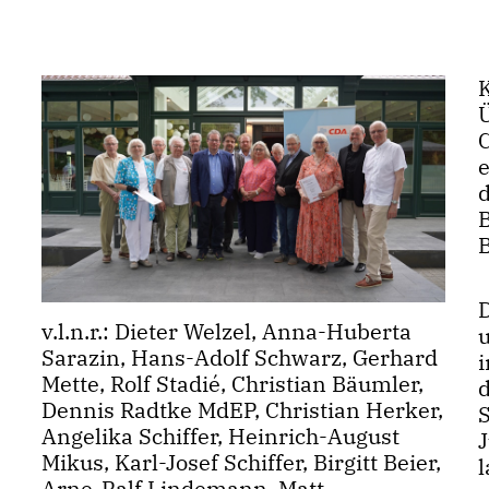
d
v.l.n.r.: Dieter Welzel, Anna-Huberta
Sarazin, Hans-Adolf Schwarz, Gerhard
i
Mette, Rolf Stadié, Christian Bäumler,
d
Dennis Radtke MdEP, Christian Herker,
Angelika Schiffer, Heinrich-August
J
Mikus, Karl-Josef Schiffer, Birgitt Beier,
Arne-Ralf Lindemann, Matt