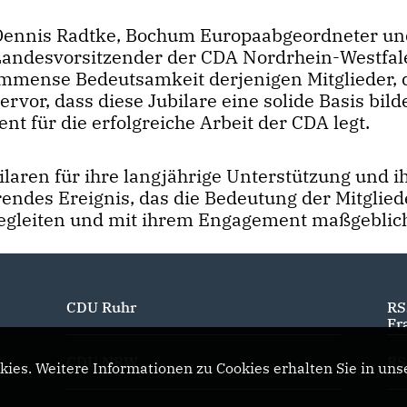
Dennis Radtke, Bochum Europaabgeordneter un
Landesvorsitzender der CDA Nordrhein-Westfal
immense Bedeutsamkeit derjenigen Mitglieder, d
rvor, dass diese Jubilare eine solide Basis bild
 für die erfolgreiche Arbeit der CDA legt.
laren für ihre langjährige Unterstützung und i
rendes Ereignis, das die Bedeutung der Mitglied
 begleiten und mit ihrem Engagement maßgeblic
CDU Ruhr
RS
Fr
CDU NRW
RS
ies. Weitere Informationen zu Cookies erhalten Sie in uns