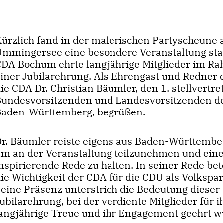
Kürzlich fand in der malerischen Partyscheune
Ümmingersee eine besondere Veranstaltung stat
CDA Bochum ehrte langjährige Mitglieder im R
einer Jubilarehrung. Als Ehrengast und Redner 
ie CDA Dr. Christian Bäumler, den 1. stellvertr
Bundesvorsitzenden und Landesvorsitzenden d
Baden-Württemberg, begrüßen.
Dr. Bäumler reiste eigens aus Baden-Württembe
um an der Veranstaltung teilzunehmen und ein
nspirierende Rede zu halten. In seiner Rede bet
ie Wichtigkeit der CDA für die CDU als Volkspar
Seine Präsenz unterstrich die Bedeutung dieser
ubilarehrung, bei der verdiente Mitglieder für i
langjährige Treue und ihr Engagement geehrt w