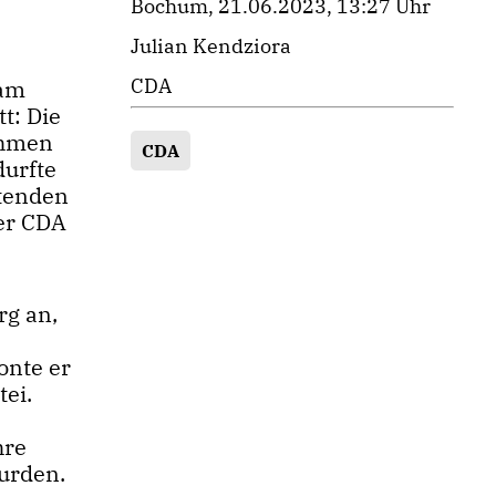
Bochum, 21.06.2023, 13:27 Uhr
Julian Kendziora
CDA
 am
t: Die
ahmen
CDA
durfte
etenden
er CDA
rg an,
e
onte er
tei.
hre
urden.