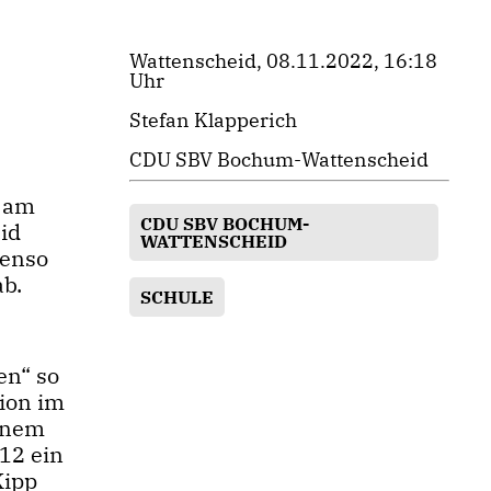
Wattenscheid, 08.11.2022, 16:18
Uhr
Stefan Klapperich
CDU SBV Bochum-Wattenscheid
s am
CDU SBV BOCHUM-
id
WATTENSCHEID
benso
ab.
SCHULE
en“ so
ion im
einem
12 ein
Kipp