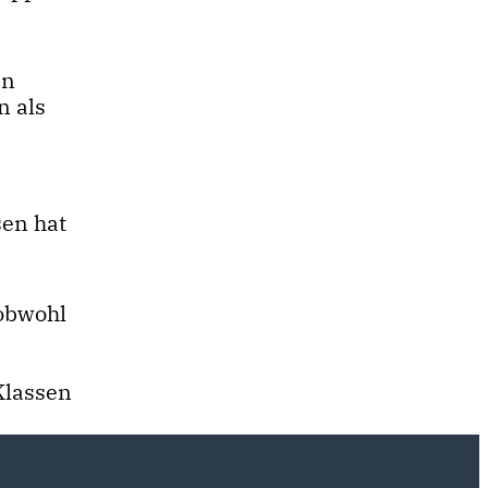
en
n als
sen hat
 obwohl
e
Klassen