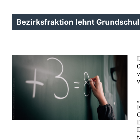
Bezirksfraktion lehnt Grundschu
B
f