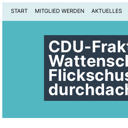
START
MITGLIED WERDEN
AKTUELLES
CDU-Frak
Wattensc
Flickschus
durchdac