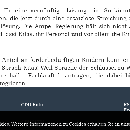
er für eine vernünftige Lösung ein. So könn
n, die jetzt durch eine ersatzlose Streichung 
ösung. Die Ampel-Regierung hält sich nicht 
lässt Kitas, ihr Personal und vor allem die Ki
Anteil an förderbedürftigen Kindern konnten
rach-Kitas: Weil Sprache der Schlüssel zu We
he halbe Fachkraft beantragen, die dabei hil
tegrieren.
CDU Ruhr
RS
Fr
CDU NRW
RS
ies. Weitere Informationen zu Cookies erhalten Sie in uns