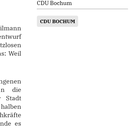
CDU Bochum
CDU BOCHUM
eilmann
entwurf
zlosen
s: Weil
ngenen
an die
r Stadt
halben
hkräfte
inde es