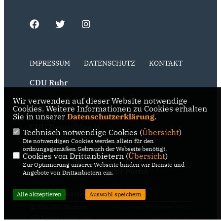
IMPRESSUM
DATENSCHUTZ
KONTAKT
CDU Ruhr
Wir verwenden auf dieser Website notwendige
CDU NRW
Cookies. Weitere Informationen zu Cookies erhalten
Sie in unserer
Datenschutzerklärung
.
CDU Deutschlands
Technisch notwendige Cookies (
Übersicht
)
Die notwendigen Cookies werden allein für den
RSS der Neuigkeiten der Fraktion
ordnungsgemäßen Gebrauch der Webseite benötigt.
Cookies von Drittanbietern (
Übersicht
)
Zur Optimierung unserer Webseite binden wir Dienste und
RSS der Neuigkeiten der Partei
Angebote von Drittanbietern ein.
RSS der Termine
Alle akzeptieren
Auswahl speichern
@2026 CDU Bochum
Realisation: Sharkness Media
Alle Rechte vorbehalten.
GmbH & Co. KG