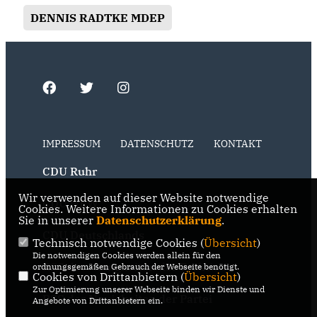
DENNIS RADTKE MDEP
IMPRESSUM
DATENSCHUTZ
KONTAKT
CDU Ruhr
Wir verwenden auf dieser Website notwendige
CDU NRW
Cookies. Weitere Informationen zu Cookies erhalten
Sie in unserer
Datenschutzerklärung
.
CDU Deutschlands
Technisch notwendige Cookies (
Übersicht
)
Die notwendigen Cookies werden allein für den
RSS der Neuigkeiten der Fraktion
ordnungsgemäßen Gebrauch der Webseite benötigt.
Cookies von Drittanbietern (
Übersicht
)
Zur Optimierung unserer Webseite binden wir Dienste und
RSS der Neuigkeiten der Partei
Angebote von Drittanbietern ein.