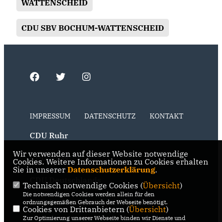
WATTENSCHEID
CDU SBV BOCHUM-WATTENSCHEID
IMPRESSUM
DATENSCHUTZ
KONTAKT
CDU Ruhr
Wir verwenden auf dieser Website notwendige
CDU NRW
Cookies. Weitere Informationen zu Cookies erhalten
Sie in unserer
Datenschutzerklärung
.
CDU Deutschlands
Technisch notwendige Cookies (
Übersicht
)
Die notwendigen Cookies werden allein für den
RSS der Neuigkeiten der Fraktion
ordnungsgemäßen Gebrauch der Webseite benötigt.
Cookies von Drittanbietern (
Übersicht
)
Zur Optimierung unserer Webseite binden wir Dienste und