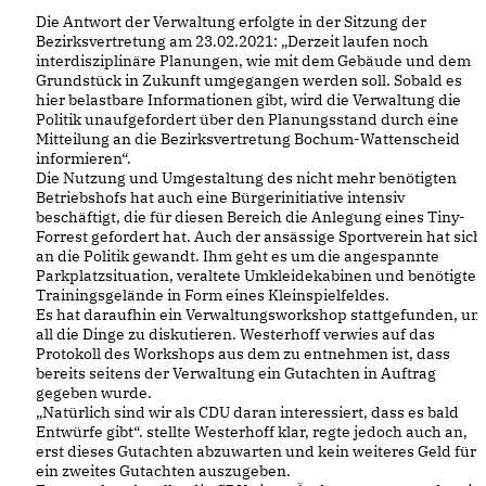
Die Antwort der Verwaltung erfolgte in der Sitzung der
Bezirksvertretung am 23.02.2021: „Derzeit laufen noch
interdisziplinäre Planungen, wie mit dem Gebäude und dem
Grundstück in Zukunft umgegangen werden soll. Sobald es
hier belastbare Informationen gibt, wird die Verwaltung die
Politik unaufgefordert über den Planungsstand durch eine
Mitteilung an die Bezirksvertretung Bochum-Wattenscheid
informieren“.
Die Nutzung und Umgestaltung des nicht mehr benötigten
Betriebshofs hat auch eine Bürgerinitiative intensiv
beschäftigt, die für diesen Bereich die Anlegung eines Tiny-
Forrest gefordert hat. Auch der ansässige Sportverein hat sich
an die Politik gewandt. Ihm geht es um die angespannte
Parkplatzsituation, veraltete Umkleidekabinen und benötigtes
Trainingsgelände in Form eines Kleinspielfeldes.
Es hat daraufhin ein Verwaltungsworkshop stattgefunden, um
all die Dinge zu diskutieren. Westerhoff verwies auf das
Protokoll des Workshops aus dem zu entnehmen ist, dass
bereits seitens der Verwaltung ein Gutachten in Auftrag
gegeben wurde.
Natürlich sind wir als CDU daran interessiert, dass es bald
Entwürfe gibt“. stellte Westerhoff klar, regte jedoch auch an,
erst dieses Gutachten abzuwarten und kein weiteres Geld für
ein zweites Gutachten auszugeben.