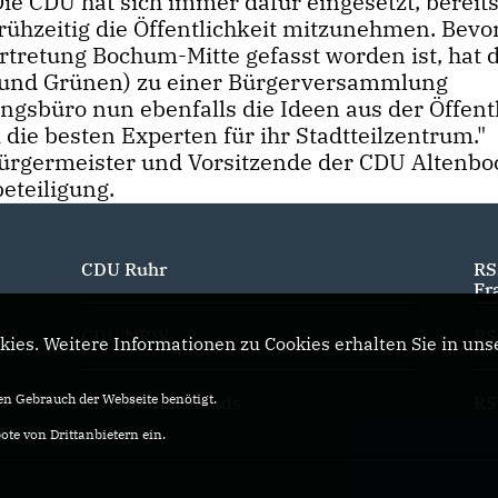
ie CDU hat sich immer dafür eingesetzt, bereit
rühzeitig die Öffentlichkeit mitzunehmen. Bevo
rtretung Bochum-Mitte gefasst worden ist, hat 
 und Grünen) zu einer Bürgerversammlung
ungsbüro nun ebenfalls die Ideen aus der Öffent
die besten Experten für ihr Stadtteilzentrum."
bürgermeister und Vorsitzende der CDU Altenb
beteiligung.
CDU Ruhr
RS
Fr
CDU NRW
RS
ies. Weitere Informationen zu Cookies erhalten Sie in uns
n Gebrauch der Webseite benötigt.
CDU Deutschlands
RS
te von Drittanbietern ein.