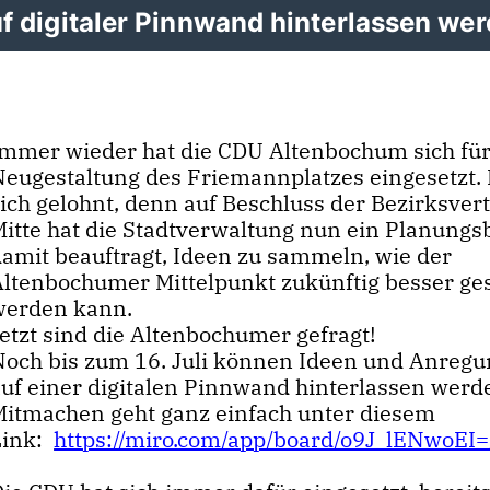
 digitaler Pinnwand hinterlassen wer
Immer wieder hat die CDU Altenbochum sich für
Neugestaltung des Friemannplatzes eingesetzt. 
sich gelohnt, denn auf Beschluss der Bezirksver
Mitte hat die Stadtverwaltung nun ein Planungs
damit beauftragt, Ideen zu sammeln, wie der
Altenbochumer Mittelpunkt zukünftig besser ges
werden kann.
etzt sind die Altenbochumer gefragt!
Noch bis zum 16. Juli können Ideen und Anreg
auf einer digitalen Pinnwand hinterlassen werd
Mitmachen geht ganz einfach unter diesem
Link:
https://miro.com/app/board/o9J_lENwoEI=