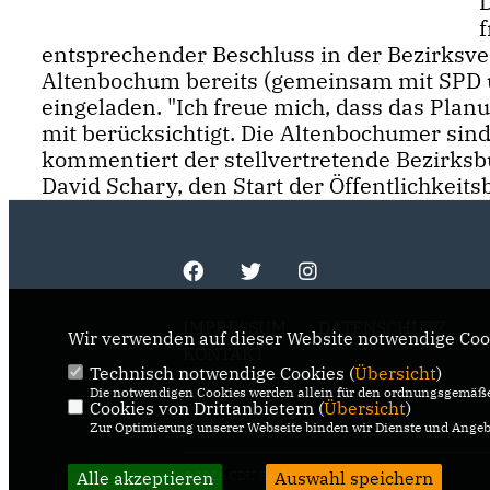
D
f
entsprechender Beschluss in der Bezirksve
Altenbochum bereits (gemeinsam mit SPD
eingeladen. "Ich freue mich, dass das Plan
mit berücksichtigt. Die Altenbochumer sind 
kommentiert der stellvertretende Bezirks
David Schary, den Start der Öffentlichkeits
IMPRESSUM
DATENSCHUTZ
Wir verwenden auf dieser Website notwendige Cook
KONTAKT
Technisch notwendige Cookies (
Übersicht
)
Die notwendigen Cookies werden allein für den ordnungsgemäße
Cookies von Drittanbietern (
Übersicht
)
Zur Optimierung unserer Webseite binden wir Dienste und Angebo
Alle akzeptieren
@2026 CDU Bochum
Auswahl speichern