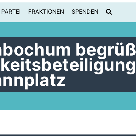
PARTEI
FRAKTIONEN
SPENDEN
nbochum begrüß
hkeitsbeteiligun
annplatz