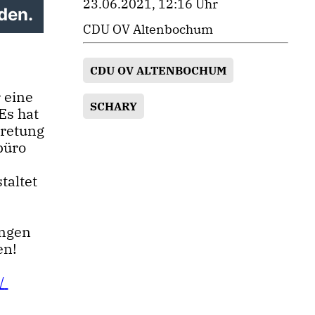
23.06.2021, 12:16 Uhr
den.
CDU OV Altenbochum
CDU OV ALTENBOCHUM
 eine
SCHARY
Es hat
tretung
büro
taltet
ungen
en!
/