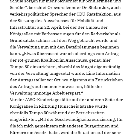
Schule sorgen für mehr Sicherheit für Schülerinnen und
Schüler“, berichtet Ortsvorsitzender Dr. Stefan Jox, auch
verkehrspolitischer Sprecher der CDU-Ratsfraktion, aus
der Sit-zung des Ausschusses für Mobilität und
Infrastruktur am 22. April, bei der der Umbau der
Königsallee mit Verbesserungen für den Radverkehr als
Grundsatzbeschluss auf den Weg gebracht wurde und
die Verwaltung nun mit den Detailplanungen beginnen
kann. „Etwas überrascht war ich allerdings vom Antrag
der rot-grünen Koalition im Ausschuss, genau hier
Tempo 30 einzurichten, obwohl das längst eigenständig
von der Verwaltung umgesetzt wurde. Eine Information
der Antragssteller vor Ort, we-nigstens ein Zurückziehen
des Antrags auf meinen Hinweis hin, hätte der
Verwaltung unnötige Arbeit erspart.“
Vor der AWO-Kindertagestätte auf der anderen Seite der
Königsallee in Richtung Hunscheidtstraße wurde
ebenfalls Tempo 30 während der Betriebszeiten
eingerich-tet. „Mit der Geschwindigkeitsreduzierung, für
die ich mich gemeinsam mit anderen Bürgerinnen und
Bürgern eingesetzt habe, wird die Situation auf der sehr