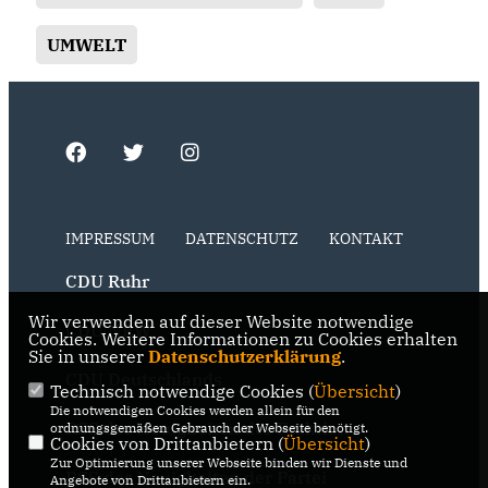
UMWELT
IMPRESSUM
DATENSCHUTZ
KONTAKT
CDU Ruhr
Wir verwenden auf dieser Website notwendige
CDU NRW
Cookies. Weitere Informationen zu Cookies erhalten
Sie in unserer
Datenschutzerklärung
.
CDU Deutschlands
Technisch notwendige Cookies (
Übersicht
)
Die notwendigen Cookies werden allein für den
RSS der Neuigkeiten der Fraktion
ordnungsgemäßen Gebrauch der Webseite benötigt.
Cookies von Drittanbietern (
Übersicht
)
Zur Optimierung unserer Webseite binden wir Dienste und
RSS der Neuigkeiten der Partei
Angebote von Drittanbietern ein.