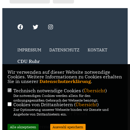
IMPRESSUM
DATENSCHUTZ
KONTAKT
CDU Ruhr
Wir verwenden auf dieser Website notwendige
CDU NRW
Cookies. Weitere Informationen zu Cookies erhalten
Sie in unserer
Datenschutzerklärung
.
CDU Deutschlands
Technisch notwendige Cookies (
Übersicht
)
Die notwendigen Cookies werden allein für den
RSS der Neuigkeiten der Fraktion
ordnungsgemäßen Gebrauch der Webseite benötigt.
Cookies von Drittanbietern (
Übersicht
)
Zur Optimierung unserer Webseite binden wir Dienste und
RSS der Neuigkeiten der Partei
Angebote von Drittanbietern ein.
RSS der Termine
Alle akzeptieren
Auswahl speichern