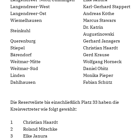
Langendreer-West
Karl-Gerhard Stappert
Langendreer-Ost
Andreas Köthe
Wiemelhausen
Marcus Stawars
Dr. Katrin
Steinkuhl
Augustinowski
Querenburg
Gerhard Jansgers
Stiepel
Christian Haardt
Bärendorf
Gerd Krause
Weitmar-Mitte
Wolfgang Horneck
Weitmar-Süd
Daniel Obitz
Linden
Monika Pieper
Dahlhausen
Fabian Schütz
Die Reserveliste bis einschließlich Platz 33 haben die
Kreisvertreter wie folgt gewählt:
1
Christian Haardt
2
Roland Mitschke
3
Elke Janura