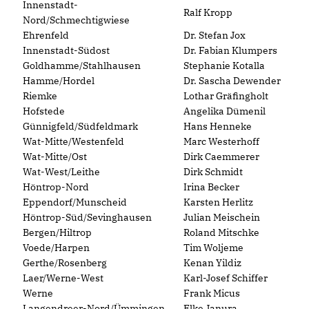
Innenstadt-
Ralf Kropp
Nord/Schmechtigwiese
Ehrenfeld
Dr. Stefan Jox
Innenstadt-Südost
Dr. Fabian Klumpers
Goldhamme/Stahlhausen
Stephanie Kotalla
Hamme/Hordel
Dr. Sascha Dewender
Riemke
Lothar Gräfingholt
Hofstede
Angelika Dümenil
Günnigfeld/Südfeldmark
Hans Henneke
Wat-Mitte/Westenfeld
Marc Westerhoff
Wat-Mitte/Ost
Dirk Caemmerer
Wat-West/Leithe
Dirk Schmidt
Höntrop-Nord
Irina Becker
Eppendorf/Munscheid
Karsten Herlitz
Höntrop-Süd/Sevinghausen
Julian Meischein
Bergen/Hiltrop
Roland Mitschke
Voede/Harpen
Tim Woljeme
Gerthe/Rosenberg
Kenan Yildiz
Laer/Werne-West
Karl-Josef Schiffer
Werne
Frank Micus
Langendreer-Nord/Ümmingen
Elke Janura