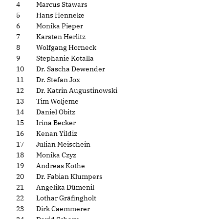
4
Marcus Stawars
5
Hans Henneke
6
Monika Pieper
7
Karsten Herlitz
8
Wolfgang Horneck
9
Stephanie Kotalla
10
Dr. Sascha Dewender
11
Dr. Stefan Jox
12
Dr. Katrin Augustinowski
13
Tim Woljeme
14
Daniel Obitz
15
Irina Becker
16
Kenan Yildiz
17
Julian Meischein
18
Monika Czyz
19
Andreas Köthe
20
Dr. Fabian Klumpers
21
Angelika Dümenil
22
Lothar Gräfingholt
23
Dirk Caemmerer