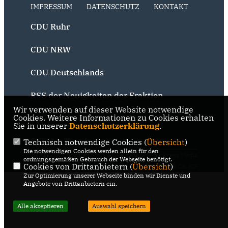
IMPRESSUM
DATENSCHUTZ
KONTAKT
CDU Ruhr
CDU NRW
CDU Deutschlands
RSS der Neuigkeiten der Fraktion
Wir verwenden auf dieser Website notwendige
Cookies. Weitere Informationen zu Cookies erhalten
RSS der Neuigkeiten der Partei
Sie in unserer
Datenschutzerklärung
.
RSS der Termine
Technisch notwendige Cookies (
Übersicht
)
Die notwendigen Cookies werden allein für den
@2026 CDU Bochum
Realisation: Sharkness Media
ordnungsgemäßen Gebrauch der Webseite benötigt.
Cookies von Drittanbietern (
Übersicht
)
Alle Rechte vorbehalten.
GmbH & Co. KG
Zur Optimierung unserer Webseite binden wir Dienste und
Angebote von Drittanbietern ein.
Alle akzeptieren
Auswahl speichern