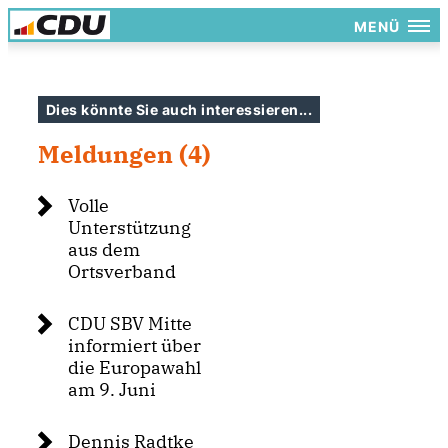
MENÜ
Dies könnte Sie auch interessieren...
Meldungen (4)
Volle
Unterstützung
aus dem
Ortsverband
CDU SBV Mitte
informiert über
die Europawahl
am 9. Juni
Dennis Radtke