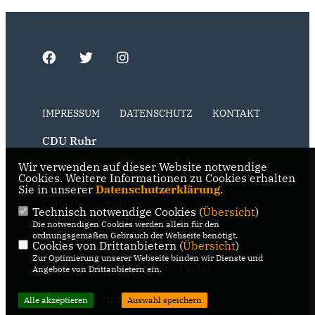
IMPRESSUM
DATENSCHUTZ
KONTAKT
CDU Ruhr
Wir verwenden auf dieser Website notwendige
CDU NRW
Cookies. Weitere Informationen zu Cookies erhalten
Sie in unserer
Datenschutzerklärung
.
CDU Deutschlands
Technisch notwendige Cookies (
Übersicht
)
Die notwendigen Cookies werden allein für den
RSS der Neuigkeiten der Fraktion
ordnungsgemäßen Gebrauch der Webseite benötigt.
Cookies von Drittanbietern (
Übersicht
)
Zur Optimierung unserer Webseite binden wir Dienste und
RSS der Neuigkeiten der Partei
Angebote von Drittanbietern ein.
RSS der Termine
Alle akzeptieren
Auswahl speichern