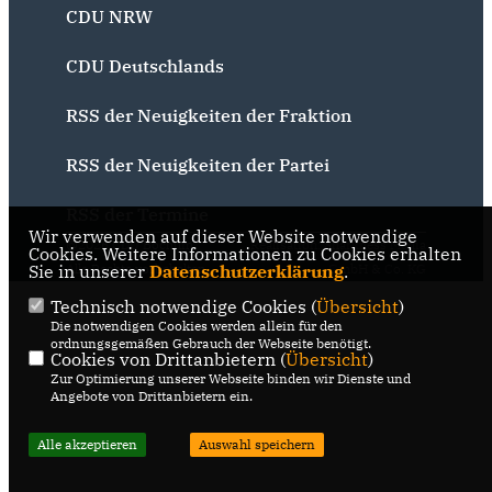
CDU NRW
CDU Deutschlands
RSS der Neuigkeiten der Fraktion
RSS der Neuigkeiten der Partei
RSS der Termine
Wir verwenden auf dieser Website notwendige
@2026 CDU Bochum
Realisation: Sharkness Media
Cookies. Weitere Informationen zu Cookies erhalten
Sie in unserer
Alle Rechte vorbehalten.
Datenschutzerklärung
GmbH & Co. KG
.
Technisch notwendige Cookies (
Übersicht
)
Die notwendigen Cookies werden allein für den
ordnungsgemäßen Gebrauch der Webseite benötigt.
Cookies von Drittanbietern (
Übersicht
)
Zur Optimierung unserer Webseite binden wir Dienste und
Angebote von Drittanbietern ein.
Alle akzeptieren
Auswahl speichern