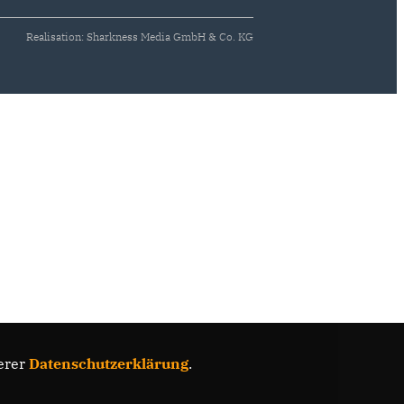
Realisation: Sharkness Media GmbH & Co. KG
erer
Datenschutzerklärung
.