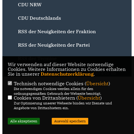
CDU NRW
CDU Deutschlands
RSS der Neuigkeiten der Fraktion
RSS der Neuigkeiten der Partei
RSS der Termine
Wir verwenden auf dieser Website notwendige
@2026 CDU Bochum
Realisation: Sharkness Media
Cookies. Weitere Informationen zu Cookies erhalten
Sie in unserer
Alle Rechte vorbehalten.
Datenschutzerklärung
GmbH & Co. KG
.
Technisch notwendige Cookies (
Übersicht
)
Die notwendigen Cookies werden allein für den
ordnungsgemäßen Gebrauch der Webseite benötigt.
Cookies von Drittanbietern (
Übersicht
)
Zur Optimierung unserer Webseite binden wir Dienste und
Angebote von Drittanbietern ein.
Alle akzeptieren
Auswahl speichern