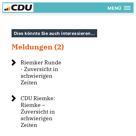
MENÜ
Dies könnte Sie auch interessieren...
Meldungen (2)
Riemker Runde
- Zuversicht in
schwierigen
Zeiten
CDU Riemke:
Riemke –
Zuversicht in
schwierigen
Zeiten