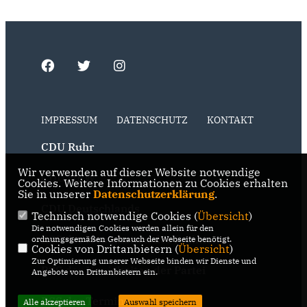
IMPRESSUM
DATENSCHUTZ
KONTAKT
CDU Ruhr
Wir verwenden auf dieser Website notwendige
CDU NRW
Cookies. Weitere Informationen zu Cookies erhalten
Sie in unserer
Datenschutzerklärung
.
CDU Deutschlands
Technisch notwendige Cookies (
Übersicht
)
Die notwendigen Cookies werden allein für den
RSS der Neuigkeiten der Fraktion
ordnungsgemäßen Gebrauch der Webseite benötigt.
Cookies von Drittanbietern (
Übersicht
)
Zur Optimierung unserer Webseite binden wir Dienste und
RSS der Neuigkeiten der Partei
Angebote von Drittanbietern ein.
RSS der Termine
Alle akzeptieren
Auswahl speichern