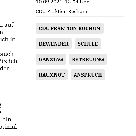
10.09.2021, 13:54 Uhr
CDU Fraktion Bochum
h auf
CDU FRAKTION BOCHUM
en
uch in
DEWENDER
SCHULE
 auch
GANZTAG
BETREUUNG
ätzlich
nder
RAUMNOT
ANSPRUCH
.
e
 ein
ptimal