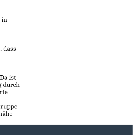
 in
, dass
Da ist
g durch
rte
gruppe
tnähe