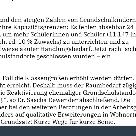
und den steigen Zahlen von Grundschulkindern
hre Kapazitätsgrenzen: Es fehlen absehbar 24
 um mehr Schülerinnen und Schüler (11.147 in
ht rd. 10 % Zuwachs) zu unterrichten und zu
ilweise akuter Handlungsbedarf. Jetzt rächt sich
ulstandorte geschlossen wurden – ein
n Fall die Klassengrößen erhöht werden dürfen. 
icht erreicht. Deshalb muss der Raumbedarf zügi
ie Reaktivierung ehemaliger Grundschulstando
g!“, so Dr. Sascha Dewender abschließend. Die
her bei den weiteren Beratungen in der Arbeits
ers auf qualitative Erweiterungen in Wohnor
r Grundsatz: Kurze Wege für kurze Beine.