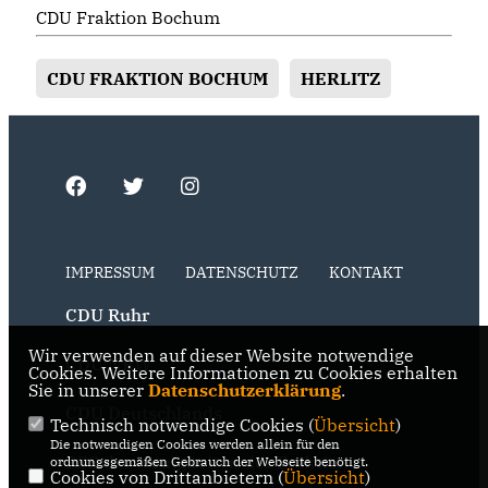
CDU Fraktion Bochum
CDU FRAKTION BOCHUM
HERLITZ
IMPRESSUM
DATENSCHUTZ
KONTAKT
CDU Ruhr
Wir verwenden auf dieser Website notwendige
CDU NRW
Cookies. Weitere Informationen zu Cookies erhalten
Sie in unserer
Datenschutzerklärung
.
CDU Deutschlands
Technisch notwendige Cookies (
Übersicht
)
Die notwendigen Cookies werden allein für den
RSS der Neuigkeiten der Fraktion
ordnungsgemäßen Gebrauch der Webseite benötigt.
Cookies von Drittanbietern (
Übersicht
)