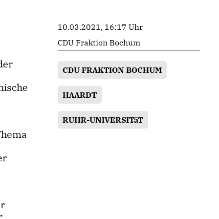
10.03.2021, 16:17 Uhr
CDU Fraktion Bochum
der
CDU FRAKTION BOCHUM
hische
HAARDT
RUHR-UNIVERSITäT
 Thema
er
hr
r