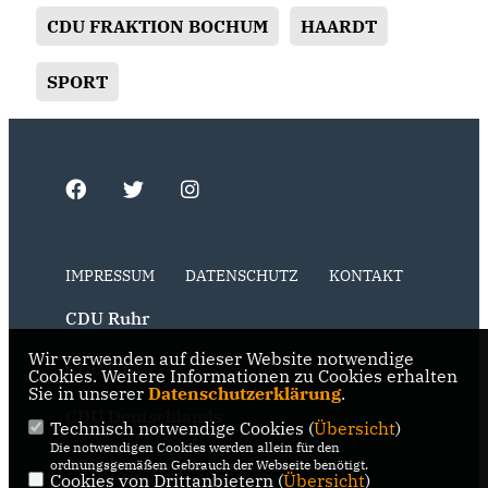
CDU FRAKTION BOCHUM
HAARDT
SPORT
IMPRESSUM
DATENSCHUTZ
KONTAKT
CDU Ruhr
Wir verwenden auf dieser Website notwendige
CDU NRW
Cookies. Weitere Informationen zu Cookies erhalten
Sie in unserer
Datenschutzerklärung
.
CDU Deutschlands
Technisch notwendige Cookies (
Übersicht
)
Die notwendigen Cookies werden allein für den
RSS der Neuigkeiten der Fraktion
ordnungsgemäßen Gebrauch der Webseite benötigt.
Cookies von Drittanbietern (
Übersicht
)