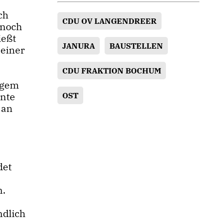
ch
CDU OV LANGENDREER
 noch
ießt
JANURA
BAUSTELLEN
 einer
CDU FRAKTION BOCHUM
angem
ante
OST
 an
det
n.
ndlich