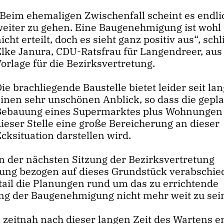
Beim ehemaligen Zwischenfall scheint es endli
weiter zu gehen. Eine Baugenehmigung ist wohl
icht erteilt, doch es sieht ganz positiv aus“, schl
Elke Janura, CDU-Ratsfrau für Langendreer, aus
orlage für die Bezirksvertretung.
ie brachliegende Baustelle bietet leider seit l
einen sehr unschönen Anblick, so dass die gepl
Bebauung eines Supermarktes plus Wohnungen
ieser Stelle eine große Bereicherung an dieser
cksituation darstellen wird.
In der nächsten Sitzung der Bezirksvertretung
ßung bezogen auf dieses Grundstück verabschie
tail die Planungen rund um das zu errichtende
lung der Baugenehmigung nicht mehr weit zu sei
n zeitnah nach dieser langen Zeit des Wartens e