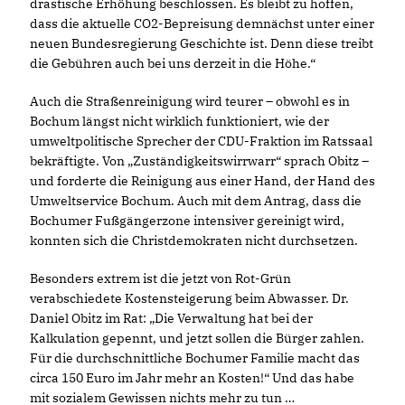
drastische Erhöhung beschlossen. Es bleibt zu hoffen,
dass die aktuelle CO2-Bepreisung demnächst unter einer
neuen Bundesregierung Geschichte ist. Denn diese treibt
die Gebühren auch bei uns derzeit in die Höhe.“
Auch die Straßenreinigung wird teurer – obwohl es in
Bochum längst nicht wirklich funktioniert, wie der
umweltpolitische Sprecher der CDU-Fraktion im Ratssaal
bekräftigte. Von „Zuständigkeitswirrwarr“ sprach Obitz –
und forderte die Reinigung aus einer Hand, der Hand des
Umweltservice Bochum. Auch mit dem Antrag, dass die
Bochumer Fußgängerzone intensiver gereinigt wird,
konnten sich die Christdemokraten nicht durchsetzen.
Besonders extrem ist die jetzt von Rot-Grün
verabschiedete Kostensteigerung beim Abwasser. Dr.
Daniel Obitz im Rat: „Die Verwaltung hat bei der
Kalkulation gepennt, und jetzt sollen die Bürger zahlen.
Für die durchschnittliche Bochumer Familie macht das
circa 150 Euro im Jahr mehr an Kosten!“ Und das habe
mit sozialem Gewissen nichts mehr zu tun