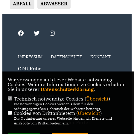
ABFALL
ABWASSER
IMPRESSUM
DATENSCHUTZ
KONTAKT
CDU Ruhr
Wir verwenden auf dieser Website notwendige
CDU NRW
Cookies. Weitere Informationen zu Cookies erhalten
Sie in unserer
Datenschutzerklärung
.
CDU Deutschlands
Technisch notwendige Cookies (
Übersicht
)
Die notwendigen Cookies werden allein für den
RSS der Neuigkeiten der Fraktion
ordnungsgemäßen Gebrauch der Webseite benötigt.
Cookies von Drittanbietern (
Übersicht
)
Zur Optimierung unserer Webseite binden wir Dienste und
RSS der Neuigkeiten der Partei
Angebote von Drittanbietern ein.