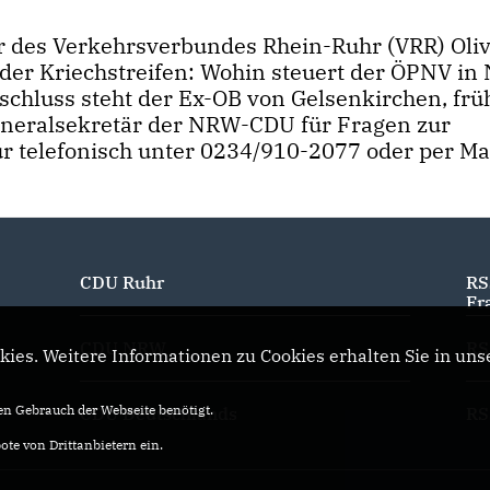
r des Verkehrsverbundes Rhein-Ruhr (VRR) Oli
der Kriechstreifen: Wohin steuert der ÖPNV i
chluss steht der Ex-OB von Gelsenkirchen, frü
neralsekretär der NRW-CDU für Fragen zur
ür telefonisch unter 0234/910-2077 oder per Ma
CDU Ruhr
RS
Fr
CDU NRW
RS
ies. Weitere Informationen zu Cookies erhalten Sie in uns
n Gebrauch der Webseite benötigt.
CDU Deutschlands
RS
te von Drittanbietern ein.