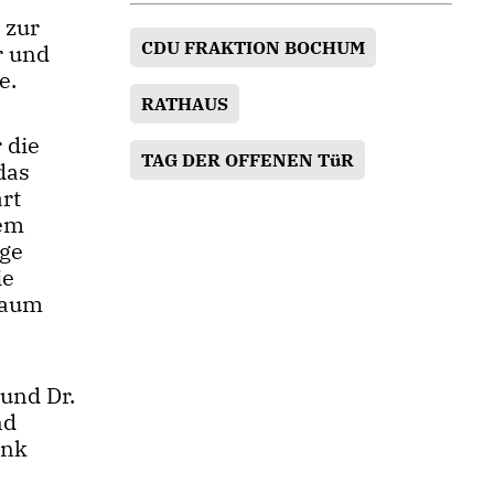
 zur
CDU FRAKTION BOCHUM
r und
e.
RATHAUS
 die
TAG DER OFFENEN TüR
das
ärt
sem
ige
ie
Raum
 und Dr.
nd
änk