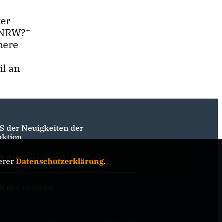
ver
n NRW?“
here
il an
S der Neuigkeiten der
aktion
S der Neuigkeiten der Partei
erer
Datenschutzerklärung
.
S der Termine