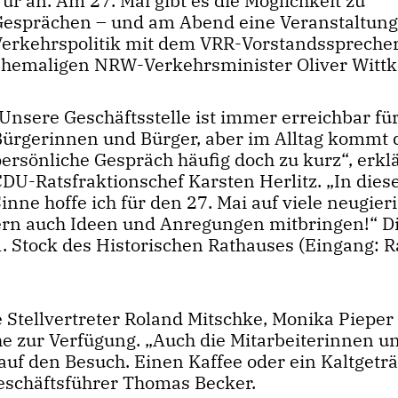
ür an. Am 27. Mai gibt es die Möglichkeit zu
Gesprächen – und am Abend eine Veranstaltung
Verkehrspolitik mit dem VRR-Vorstandsspreche
ehemaligen NRW-Verkehrsminister Oliver Wittk
Unsere Geschäftsstelle ist immer erreichbar für
Bürgerinnen und Bürger, aber im Alltag kommt 
ersönliche Gespräch häufig doch zu kurz“, erkl
CDU-Ratsfraktionschef Karsten Herlitz. „In die
inne hoffe ich für den 27. Mai auf viele neugier
gern auch Ideen und Anregungen mitbringen!“ D
. Stock des Historischen Rathauses (Eingang: 
 Stellvertreter Roland Mitschke, Monika Pieper
he zur Verfügung. „Auch die Mitarbeiterinnen u
 auf den Besuch. Einen Kaffee oder ein Kaltgetr
geschäftsführer Thomas Becker.