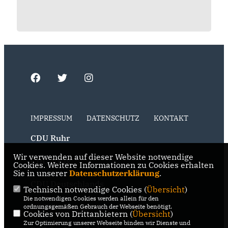
IMPRESSUM
DATENSCHUTZ
KONTAKT
CDU Ruhr
Wir verwenden auf dieser Website notwendige
CDU NRW
Cookies. Weitere Informationen zu Cookies erhalten
Sie in unserer
Datenschutzerklärung
.
CDU Deutschlands
Technisch notwendige Cookies (
Übersicht
)
Die notwendigen Cookies werden allein für den
RSS der Neuigkeiten der Fraktion
ordnungsgemäßen Gebrauch der Webseite benötigt.
Cookies von Drittanbietern (
Übersicht
)
Zur Optimierung unserer Webseite binden wir Dienste und